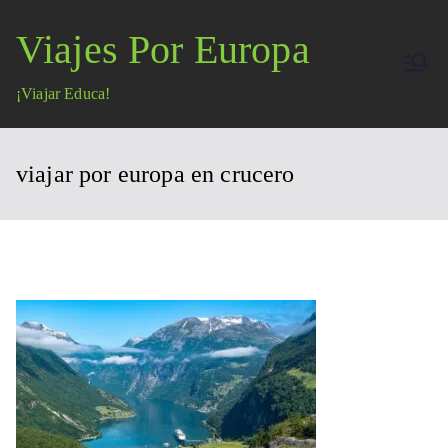
Saltar
Viajes Por Europa
al
contenido
¡Viajar Educa!
viajar por europa en crucero