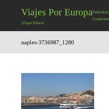
Saltar
Viajes Por Europa
al
Países
Esc
contenido
Contáctan
¡Viajar Educa!
naples-3736987_1280