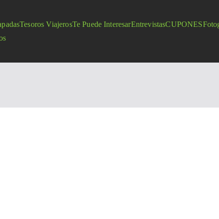
apadas
Tesoros Viajeros
Te Puede Interesar
Entrevistas
CUPONES
Fotog
os