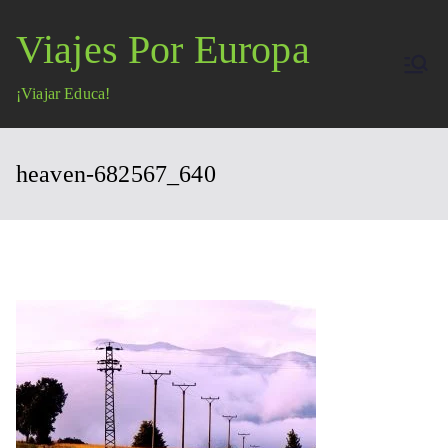
Saltar
Viajes Por Europa
al
contenido
¡Viajar Educa!
heaven-682567_640