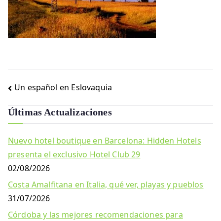
Navegación
Un español en Eslovaquia
de
Últimas Actualizaciones
entradas
Nuevo hotel boutique en Barcelona: Hidden Hotels
presenta el exclusivo Hotel Club 29
02/08/2026
Costa Amalfitana en Italia, qué ver, playas y pueblos
31/07/2026
Córdoba y las mejores recomendaciones para